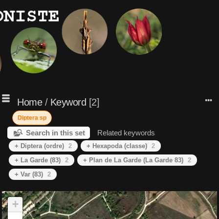
Home
/
Keyword
2
Diptera sp
Search in this set
Related keywords
+ Diptera (ordre)
2
+ Hexapoda (classe)
2
+ La Garde (83)
2
+ Plan de La Garde (La Garde 83)
2
+ Var (83)
2
+