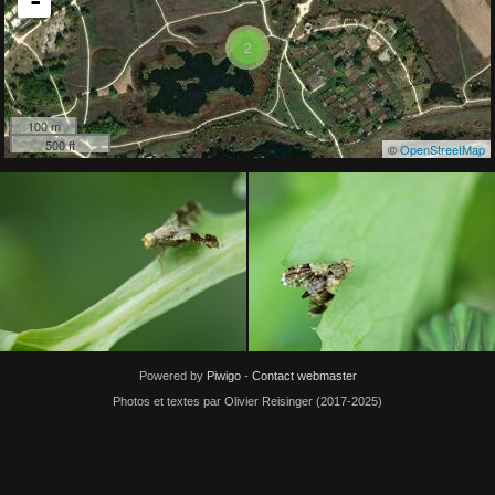
-
2
100 m
500 ft
©
OpenStreetMap
Powered by
Piwigo
-
Contact webmaster
Photos et textes par Olivier Reisinger (2017-2025)