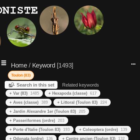
Home
/
Keyword
1493
Toulon (83)
Search in this set
Related keywords
+ Var (83)
1485
+ Hexapoda (classe)
617
+ Aves (classe)
389
+ Littoral (Toulon 83)
224
+ Jardin Alexandre 1er (Toulon 83)
205
+ Passeriformes (ordre)
203
+ Porte d'Italie (Toulon 83)
193
+ Coleoptera (ordre)
139
+ Odonata (ordre)
136
+ Centre ancien (Toulon 83)
132