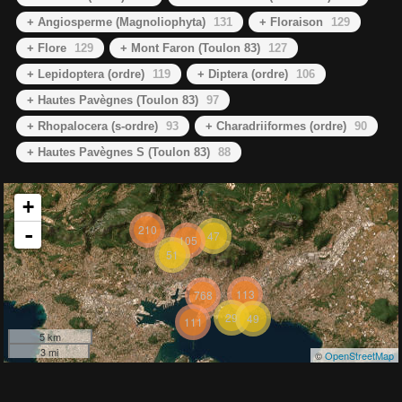
+ Angiosperme (Magnoliophyta)
131
+ Floraison
129
+ Flore
129
+ Mont Faron (Toulon 83)
127
+ Lepidoptera (ordre)
119
+ Diptera (ordre)
106
+ Hautes Pavègnes (Toulon 83)
97
+ Rhopalocera (s-ordre)
93
+ Charadriiformes (ordre)
90
+ Hautes Pavègnes S (Toulon 83)
88
+
210
-
47
105
51
113
768
29
49
111
5 km
3 mi
©
OpenStreetMap